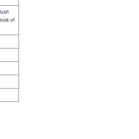
Rush
Book of