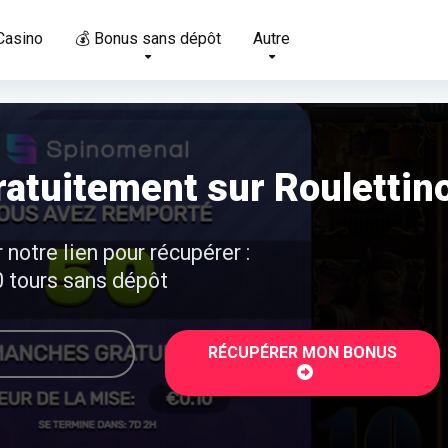
Casino
💰 Bonus sans dépôt
Autre
atuitement sur Roulettin
notre lien pour récupérer :
 tours sans dépôt
RÉCUPÉRER MON BONUS