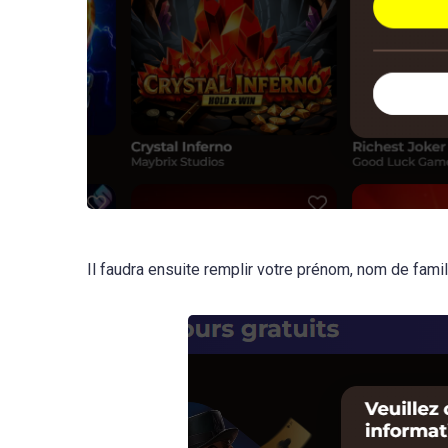
Il faudra ensuite remplir votre prénom, nom de fami