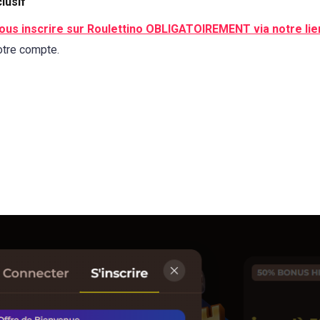
lusif
ous inscrire sur Roulettino OBLIGATOIREMENT via notre lie
otre compte.