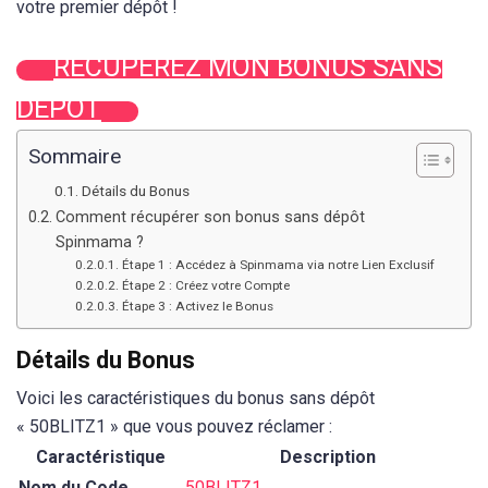
votre premier dépôt !
RÉCUPÉREZ MON BONUS SANS
DÉPÔT
Sommaire
Détails du Bonus
Comment récupérer son bonus sans dépôt
Spinmama ?
Étape 1 : Accédez à Spinmama via notre Lien Exclusif
Étape 2 : Créez votre Compte
Étape 3 : Activez le Bonus
Détails du Bonus
Voici les caractéristiques du bonus sans dépôt
« 50BLITZ1 » que vous pouvez réclamer :
Caractéristique
Description
Nom du Code
50BLITZ1