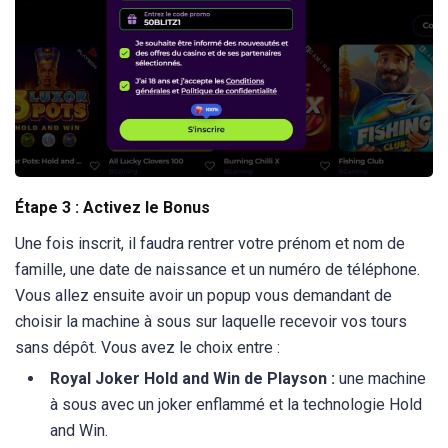
Étape 3 : Activez le Bonus
Une fois inscrit, il faudra rentrer votre prénom et nom de
famille, une date de naissance et un numéro de téléphone.
Vous allez ensuite avoir un popup vous demandant de
choisir la machine à sous sur laquelle recevoir vos tours
sans dépôt. Vous avez le choix entre :
Royal Joker Hold and Win de Playson :
une machine
à sous avec un joker enflammé et la technologie Hold
and Win.