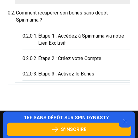
Comment récupérer son bonus sans dépôt
Spinmama ?
Étape 1 : Accédez à Spinmama via notre
Lien Exclusif
Étape 2 : Créez votre Compte
Étape 3 : Activez le Bonus
15€ SANS DÉPÔT SUR SPIN DYNASTY
Dismi
Copyright 2026 Bonus Sans Dépôt | Propulsé par
WordPress
|
Thème
Mercure
S'INSCRIRE