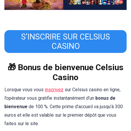
S’INSCRIRE SUR CELSIUS
CASINO
🎁 Bonus de bienvenue Celsius
Casino
Lorsque vous vous
inscrivez
sur Celsius casino en ligne,
l’opérateur vous gratifie instantanément d’un
bonus de
bienvenue
de 100 %. Cette prime d’accueil va jusqu’à 300
euros et elle est valable sur le premier dépôt que vous
faites sur le site.