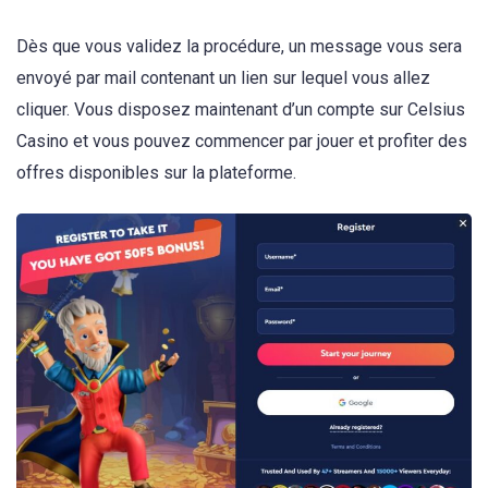
Dès que vous validez la procédure, un message vous sera
envoyé par mail contenant un lien sur lequel vous allez
cliquer. Vous disposez maintenant d’un compte sur Celsius
Casino et vous pouvez commencer par jouer et profiter des
offres disponibles sur la plateforme.