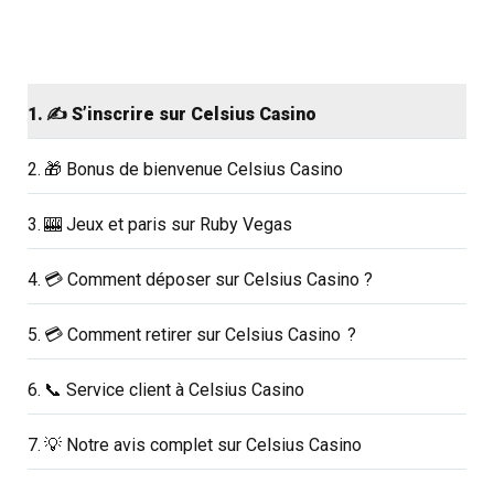
Enregistrer mon nom, mon adresse électronique et mon
site web dans ce navigateur pour la prochaine fois que je
ferai un commentaire.