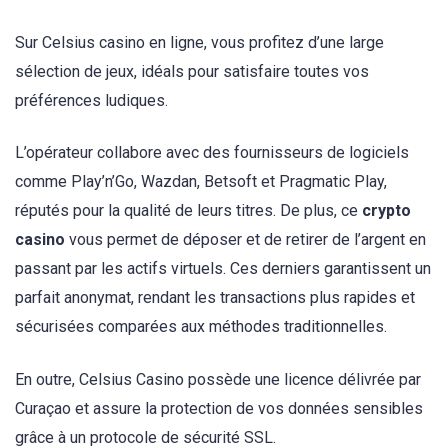
Sur Celsius casino en ligne, vous profitez d’une large
sélection de jeux, idéals pour satisfaire toutes vos
préférences ludiques.
L’opérateur collabore avec des fournisseurs de logiciels
comme Play’n’Go, Wazdan, Betsoft et Pragmatic Play,
réputés pour la qualité de leurs titres. De plus, ce
crypto
casino
vous permet de déposer et de retirer de l’argent en
passant par les actifs virtuels. Ces derniers garantissent un
parfait anonymat, rendant les transactions plus rapides et
sécurisées comparées aux méthodes traditionnelles.
En outre, Celsius Casino possède une licence délivrée par
Curaçao et assure la protection de vos données sensibles
grâce à un protocole de sécurité SSL.