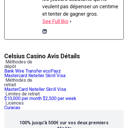
veulent pas dépenser un centime
et tenter de gagner gros.
See Full Bio
Celsius Casino Avis Détails
Méthodes de dépôt
Bank Wire Transfer
ecoPayz
Mastercard
Neteller
Skrill
Visa