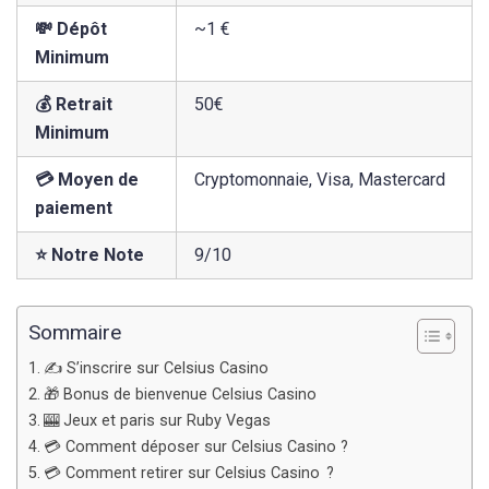
💸 Dépôt
~1 €
Minimum
💰 Retrait
50€
Minimum
💳 Moyen de
Cryptomonnaie, Visa, Mastercard
paiement
⭐ Notre Note
9/10
Sommaire
✍️ S’inscrire sur Celsius Casino
🎁 Bonus de bienvenue Celsius Casino
🎰 Jeux et paris sur Ruby Vegas
💳 Comment déposer sur Celsius Casino ?
💳 Comment retirer sur Celsius Casino ?