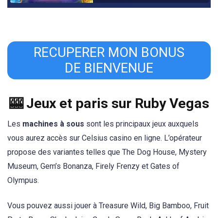
RECUPERER MON BONUS
DE BIENVENUE
🎰 Jeux et paris sur Ruby Vegas
Les
machines à sous
sont les principaux jeux auxquels
vous aurez accès sur Celsius casino en ligne. L’opérateur
propose des variantes telles que The Dog House, Mystery
Museum, Gem’s Bonanza, Firely Frenzy et Gates of
Olympus.
Vous pouvez aussi jouer à Treasure Wild, Big Bamboo, Fruit