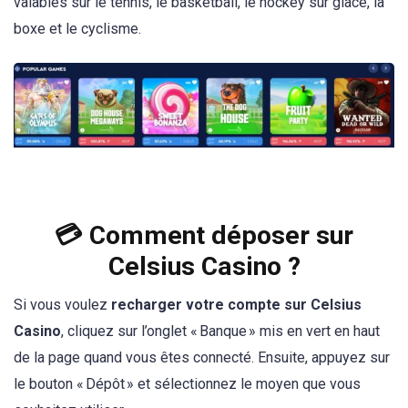
valables sur le tennis, le basketball, le hockey sur glace, la
boxe et le cyclisme.
💳 Comment déposer sur
Celsius Casino ?
Si vous voulez
recharger votre compte sur Celsius
Casino
, cliquez sur l’onglet « Banque » mis en vert en haut
de la page quand vous êtes connecté. Ensuite, appuyez sur
le bouton « Dépôt » et sélectionnez le moyen que vous