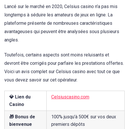
Lancé sur le marché en 2020, Celsius casino n’a pas mis
longtemps à séduire les amateurs de jeux en ligne. La
plateforme présente de nombreuses caractéristiques
avantageuses qui peuvent être analysées sous plusieurs
angles.
Toutefois, certains aspects sont moins reluisants et
devront être corrigés pour parfaire les prestations offertes.
Voici un avis complet sur Celsius casino avec tout ce que
vous devez savoir sur cet opérateur.
💎 Lien du
Celsiuscasino.com
Casino
🎁 Bonus de
100% jusqu’à 500€ sur vos deux
bienvenue
premiers dépôts