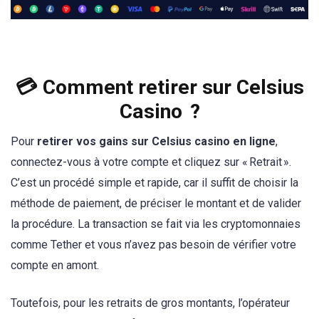
💳 Comment retirer sur Celsius
Casino ?
Pour
retirer vos gains sur Celsius casino en ligne
,
connectez-vous à votre compte et cliquez sur « Retrait ».
C’est un procédé simple et rapide, car il suffit de choisir la
méthode de paiement, de préciser le montant et de valider
la procédure. La transaction se fait via les cryptomonnaies
comme Tether et vous n’avez pas besoin de vérifier votre
compte en amont.
Toutefois, pour les retraits de gros montants, l’opérateur